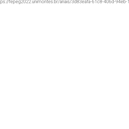
<https://fepeg2022.unimontes.br/anais/3d83eafa-61c8-406d-94e