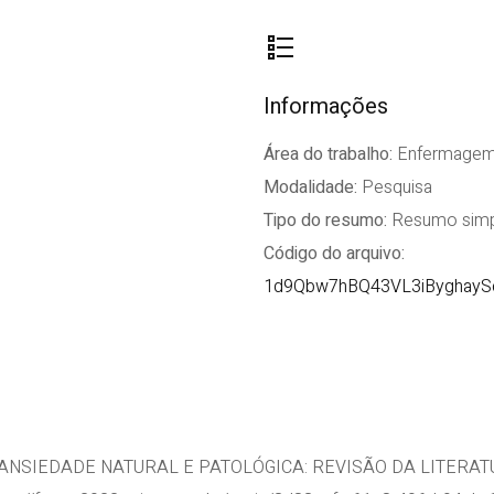
Informações
Área do trabalho:
Enfermage
Modalidade:
Pesquisa
Tipo do resumo:
Resumo simp
Código do arquivo:
1d9Qbw7hBQ43VL3iByghay
o. ANSIEDADE NATURAL E PATOLÓGICA: REVISÃO DA LITERATURA. 