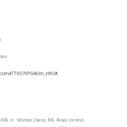
m
les
ScUm4TTVO7hPG4lOm_HXOA
In . Montes Claros, MG. Anais (on-line).