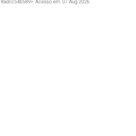
b-18adcc54b589>. Acesso em: 07 Aug 2026