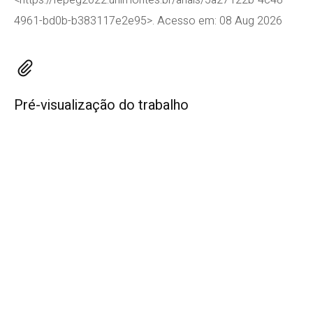
<https://fepeg2022.unimontes.br/anais/5a27122b-4c48-
4961-bd0b-b383117e2e95>. Acesso em: 08 Aug 2026
Pré-visualização do trabalho