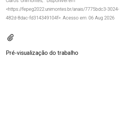
Claros: Unimontes, . Disponível em
<https://fepeg2022.unimontes.br/anais/7775bdc3-3024-
482d-8dac-fd314349104f>. Acesso em: 06 Aug 2026
Pré-visualização do trabalho