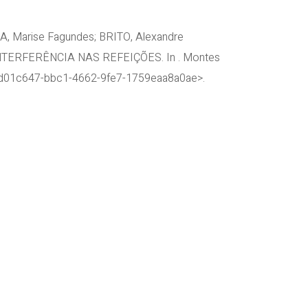
A, Marise Fagundes; BRITO, Alexandre
 INTERFERÊNCIA NAS REFEIÇÕES. In . Montes
is/dd01c647-bbc1-4662-9fe7-1759eaa8a0ae>.