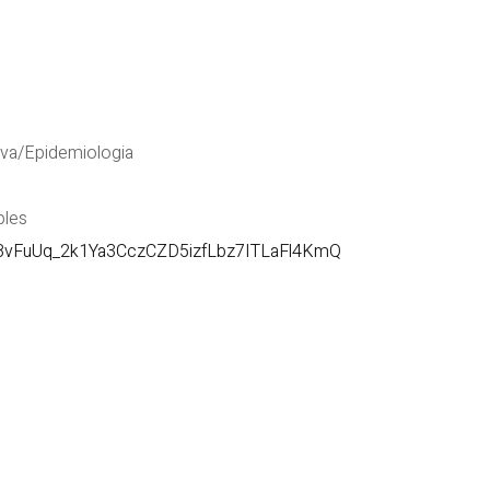
va/Epidemiologia
les
vFuUq_2k1Ya3CczCZD5izfLbz7ITLaFl4KmQ