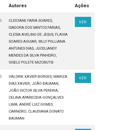
Autores
Ações
o
CLEICIANE FARIA SOARES
,
VER
ISADORA DOS SANTOS FARIAS
,
CLESIA AVELINO DE JESUS
, FLAVIA
SOARES AGUIAR
, WLLY POLLIANA
ANTUNES DIAS
, JUCELIANDY
MENDES DA SILVA PINHEIRO
,
GISELE POLETE MIZOBUTSI
o
VALDRIK XAVIER BORGES
, MARIZA
VER
DIAS XAVIER
, JOÃO BAUMAN
,
JOÃO VICTOR SILVA PEREIRA
,
CELINA APARECIDA GONÇALVES
LIMA
, ANDRÉ LUIZ GOMES
CARNEIRO
, CLAUDIANA DONATO
BAUMAN