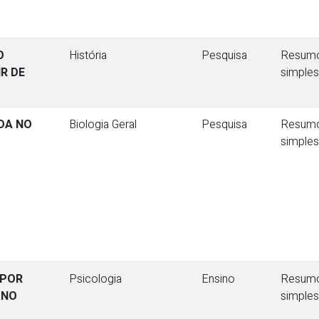
O
História
Pesquisa
Resum
R DE
simples
DA NO
Biologia Geral
Pesquisa
Resum
simples
 POR
Psicologia
Ensino
Resum
 NO
simples