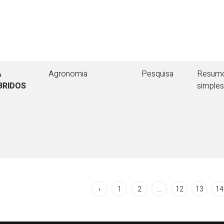
A
Agronomia
Pesquisa
Resum
BRIDOS
simples
‹
1
2
...
12
13
14