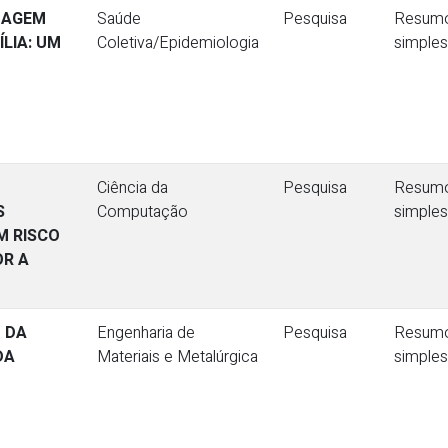
DAGEM
Saúde
Pesquisa
Resum
LIA: UM
Coletiva/Epidemiologia
simples
Ciência da
Pesquisa
Resum
S
Computação
simples
M RISCO
OR A
 DA
Engenharia de
Pesquisa
Resum
DA
Materiais e Metalúrgica
simples